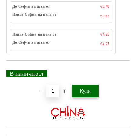
До София на цена от
€3.48
Извън София на цена от
€3.62
Извън София на цена от
€4.25
До София на цена от
€4.25
_
В наличност
_
Добави в желани