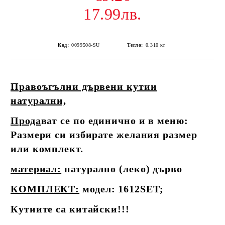
17.99лв.
Код:
0099508-SU
Тегло:
0.310
кг
Правоъгълни дървени кутии
натурални,
Прода
ват се по единично и в меню:
Размери си избирате желания размер
или комплект.
материал:
натурално (леко) дърво
КОМПЛЕКТ:
модел: 1612SET;
Кутиите са китайски!!!