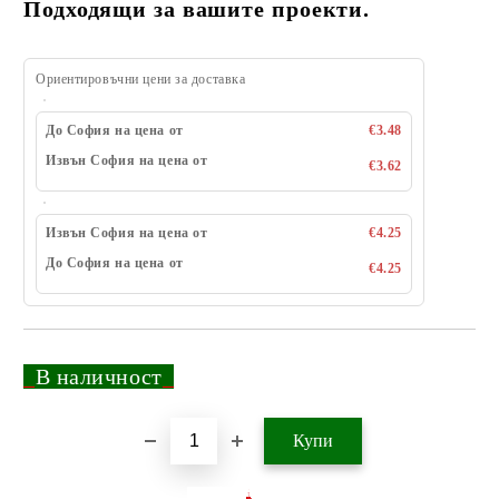
Подходящи за вашите проекти.
Ориентировъчни цени за доставка
До София на цена от
€3.48
Извън София на цена от
€3.62
Извън София на цена от
€4.25
До София на цена от
€4.25
_
В наличност
_
Добави в желани