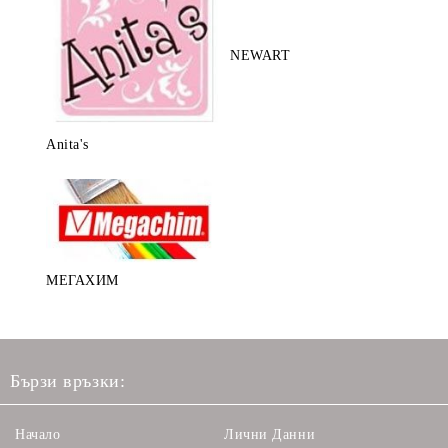
NEWART
Anita's
МЕГАХИМ
Бързи връзки:
Начало
Лични Данни