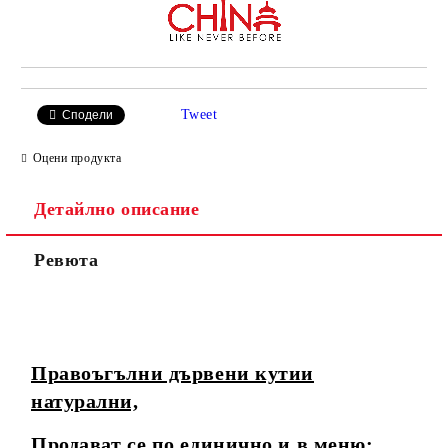
Tweet
Сподели
Оцени продукта
Детайлно описание
Ревюта
Правоъгълни дървени кутии
натурални,
Прода
ват се по единично и в меню: