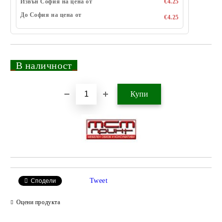
Извън София на цена от
€4.25
До София на цена от
€4.25
_
В наличност
_
Добави в желани
Tweet
Сподели
Оцени продукта