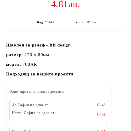
4.81лв.
Код:
708AR
Тегло:
0.010
кг
Шаблон за релеф - BB design
размер:
220 х 80мм
модел:
708AR
Подходящ за вашите проекти.
Ориентировъчни цени за доставка
До София на цена от
€3.48
Извън София на цена от
€3.62