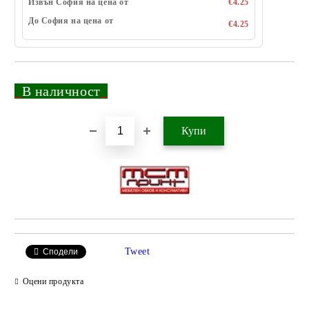
Извън София на цена от
€4.25
До София на цена от
€4.25
_
В наличност
_
Добави в желани
Tweet
Сподели
Оцени продукта