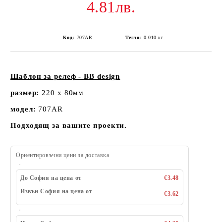
4.81лв.
Код:
707AR
Тегло:
0.010
кг
Шаблон за релеф - BB design
размер:
220 х 80мм
модел:
707AR
Подходящ за вашите проекти.
Ориентировъчни цени за доставка
До София на цена от
€3.48
Извън София на цена от
€3.62