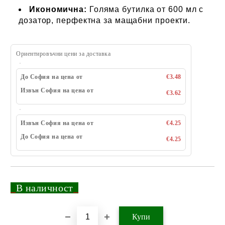
Икономична:
Голяма бутилка от 600 мл с
дозатор, перфектна за мащабни проекти.
Ориентировъчни цени за доставка
До София на цена от
€3.48
Извън София на цена от
€3.62
Извън София на цена от
€4.25
До София на цена от
€4.25
_
В наличност
_
Добави в желани