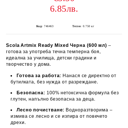
6.85лв.
Код:
746463
Тегло:
0.750
кг
Scola Artmix Ready Mixed Черна (600 мл)
–
готова за употреба течна темперна боя,
идеална за училища, детски градини и
творчество у дома.
Готова за работа:
Нанася се директно от
бутилката, без нужда от разреждане.
Безопасна:
100% нетоксична формула без
глутен, напълно безопасна за деца.
Лесно почистване:
Водноразтворима –
измива се лесно и се изпира от повечето
дрехи.