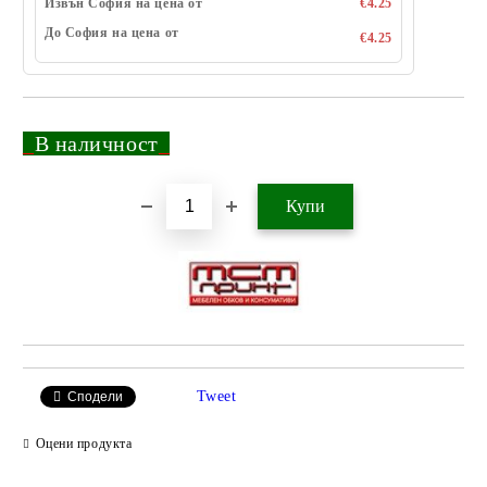
Извън София на цена от
€4.25
До София на цена от
€4.25
_
В наличност
_
Добави в желани
Tweet
Сподели
Оцени продукта