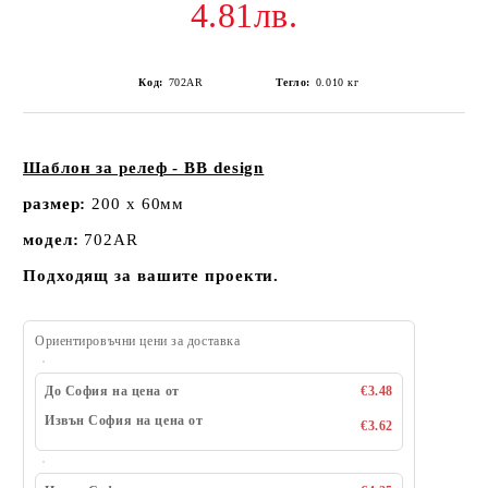
4.81лв.
Код:
702AR
Тегло:
0.010
кг
Шаблон за релеф - BB design
размер:
200 х 60мм
модел:
702AR
Подходящ за вашите проекти.
Ориентировъчни цени за доставка
До София на цена от
€3.48
Извън София на цена от
€3.62