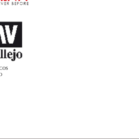
COS
O