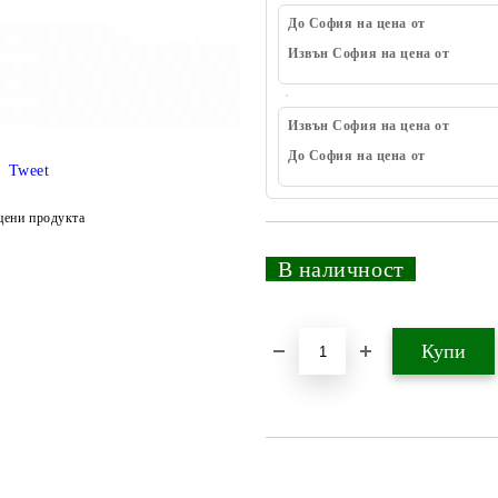
До София на цена от
Извън София на цена от
Извън София на цена от
До София на цена от
Tweet
цени продукта
_
В наличност
_