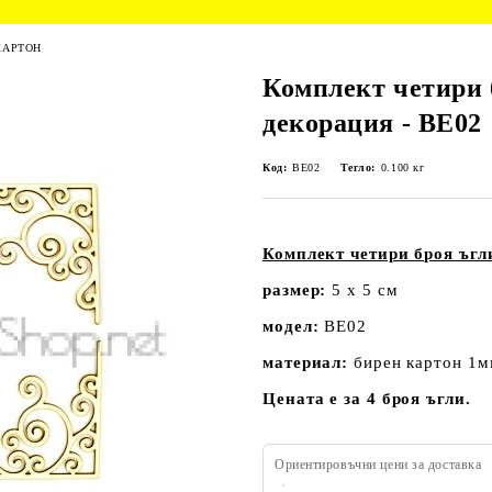
КАРТОН
Комплект четири 
декорация - BE02
Код:
BE02
Тегло:
0.100
кг
Комплект четири броя ъгл
размер:
5 х 5 см
модел:
BE02
материал:
бирен картон 1м
Цената е за 4 броя ъгли.
Ориентировъчни цени за доставка