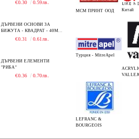
ХАРТИЯ А5 БЯЛА - RC044
€0.30
0.59лв.
Китай
МСМ ПРИНТ ООД
ДЪРВЕНИ ОСНОВИ ЗА
БИЖУТА - КВАДРАТ - 40ММ
- ОСНОВИ + РАМКА
€0.31
0.61лв.
Турция - MitreApel
ДЪРВЕНИ ЕЛЕМЕНТИ
“РИБА“
ACRYLI
VALLEJ
€0.36
0.70лв.
LEFRANC &
BOURGEOIS