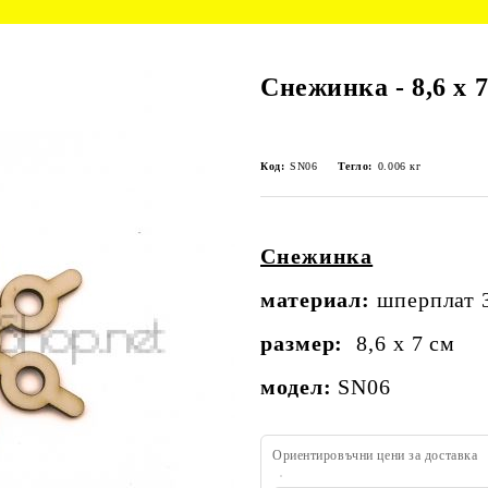
Снежинка - 8,6 х 7
Код:
SN06
Тегло:
0.006
кг
Снежинка
материaл:
шперплат 
размер:
8,6 х 7 см
модел:
SN06
Ориентировъчни цени за доставка