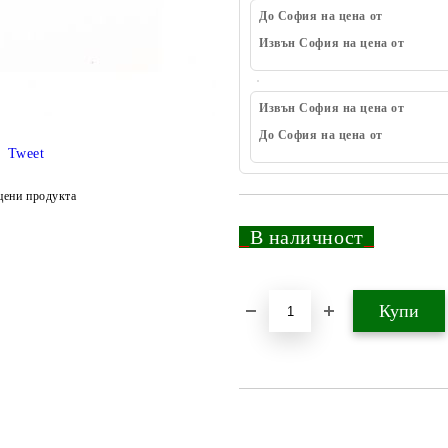
До София на цена от
Извън София на цена от
Извън София на цена от
До София на цена от
Tweet
цени продукта
_
В наличност
_