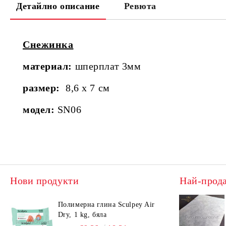
Детайлно описание
Ревюта
Снежинка
материaл:
шперплат 3мм
размер:
8,6 х 7 см
модел:
SN06
Нови продукти
Най-прод
Полимерна глина Sculpey Air
Dry, 1 kg, бяла