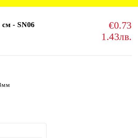
€0.73
 см - SN06
1.43лв.
3мм