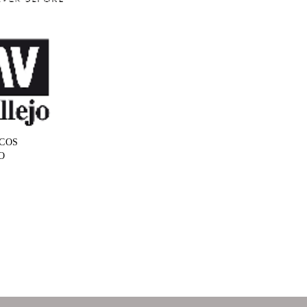
COS
O