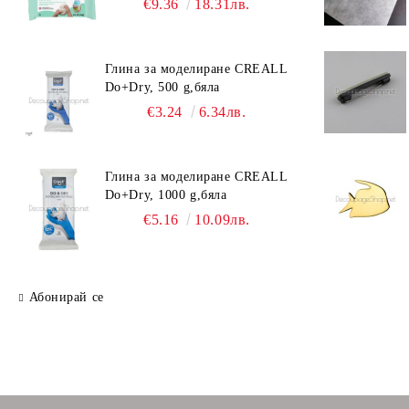
€9.36
18.31лв.
Глина за моделиране CREALL
Do+Dry, 500 g,бяла
€3.24
6.34лв.
Глина за моделиране CREALL
Do+Dry, 1000 g,бяла
€5.16
10.09лв.
Абонирай се