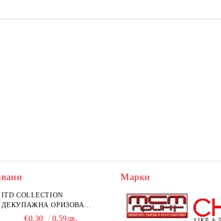
авани
Марки
ITD COLLECTION
ДЕКУПАЖНА ОРИЗОВА
ХАРТИЯ А5 БЯЛА - RC044
€0.30
0.59лв.