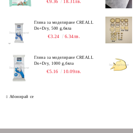
€9.36
18.31лв.
Глина за моделиране CREALL
Do+Dry, 500 g,бяла
€3.24
6.34лв.
Глина за моделиране CREALL
Do+Dry, 1000 g,бяла
€5.16
10.09лв.
Абонирай се