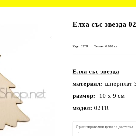
Елха със звезда 02
Код:
02TR
Тегло:
0.010
кг
Елха със звезда
материaл:
шперплат 
размер:
10 x 9 см
модел:
02TR
Ориентировъчни цени за доставка