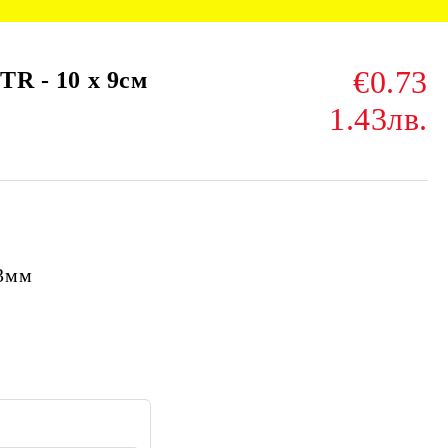
€0.73
TR - 10 x 9см
1.43лв.
3мм