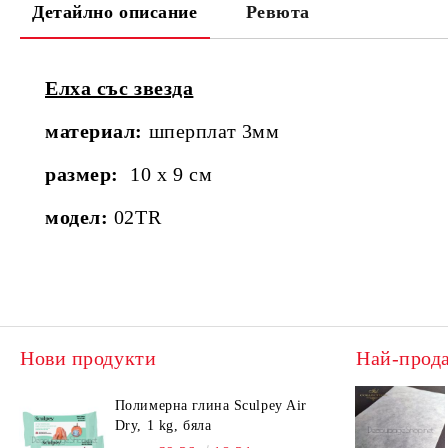
Детайлно описание
Ревюта
Елха със звезда
материaл:
шперплат 3мм
размер:
10 x 9 см
модел:
02TR
Нови продукти
Най-прод
Полимерна глина Sculpey Air
Dry, 1 kg, бяла