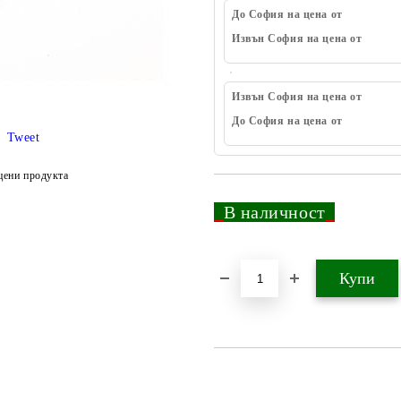
До София на цена от
Извън София на цена от
Извън София на цена от
До София на цена от
Tweet
цени продукта
_
В наличност
_