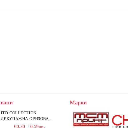
авани
Марки
ITD COLLECTION
ДЕКУПАЖНА ОРИЗОВА
ХАРТИЯ А5 БЯЛА - RC044
€0.30
0.59лв.