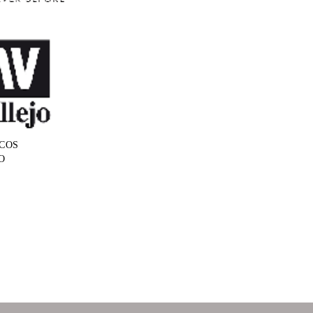
COS
O