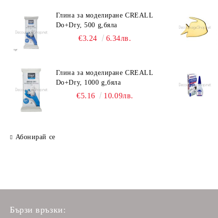
Глина за моделиране CREALL
Do+Dry, 500 g,бяла
€3.24
6.34лв.
Глина за моделиране CREALL
Do+Dry, 1000 g,бяла
€5.16
10.09лв.
Абонирай се
Бързи връзки: