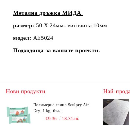
Метална дръжка МИДА
размер:
50 Х 24мм- височина 10мм
модел:
AE5024
Подходяща за вашите проекти.
Нови продукти
Най-прод
Полимерна глина Sculpey Air
Dry, 1 kg, бяла
€9.36
18.31лв.