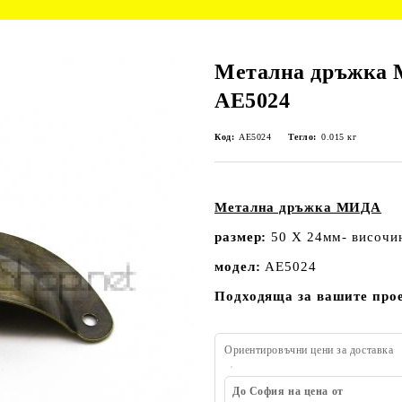
Метална дръжка
AE5024
Код:
AE5024
Тегло:
0.015
кг
Метална дръжка МИДА
размер:
50 Х 24мм- височи
модел:
AE5024
Подходяща за вашите про
Ориентировъчни цени за доставка
До София на цена от