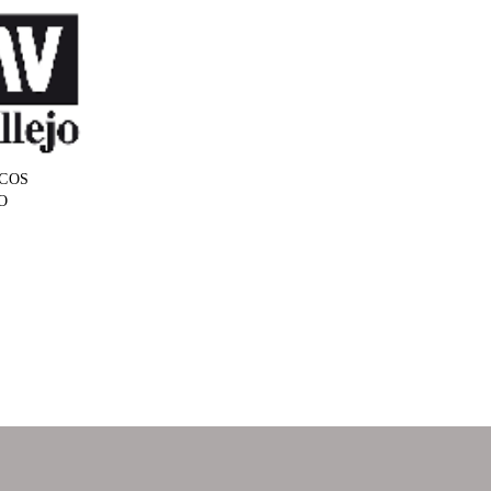
COS
O