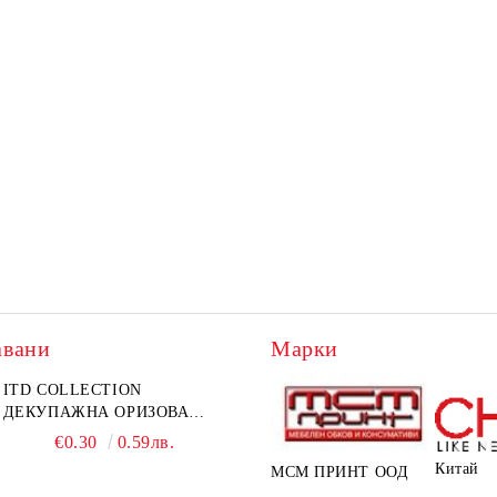
авани
Марки
ITD COLLECTION
ДЕКУПАЖНА ОРИЗОВА
ХАРТИЯ А5 БЯЛА - RC044
€0.30
0.59лв.
Китай
МСМ ПРИНТ ООД