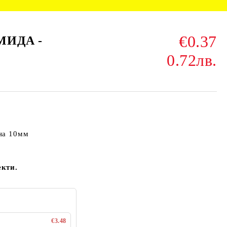
€0.37
 МИДА -
0.72лв.
на 10мм
екти.
€3.48