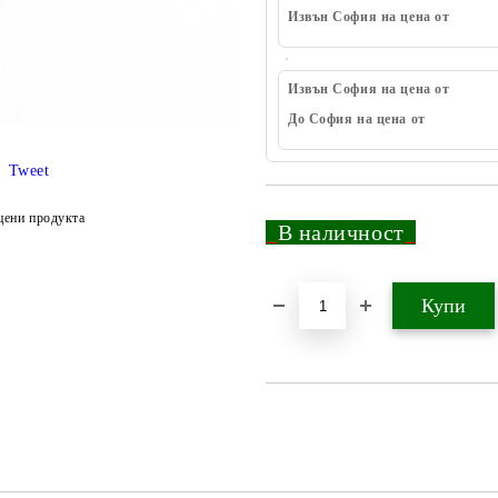
Извън София на цена от
Извън София на цена от
До София на цена от
Tweet
цени продукта
_
В наличност
_