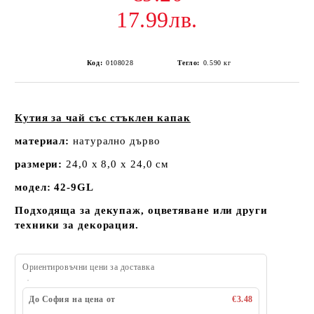
17.99лв.
Код:
0108028
Тегло:
0.590
кг
Кутия за чай със стъклен капак
материал:
натурално дърво
размери:
24,0 х 8,0 х 24,0 см
модел:
42-9GL
Подходяща за декупаж, оцветяване или други
техники за декорация.
Ориентировъчни цени за доставка
До София на цена от
€3.48