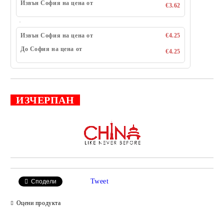
Извън София на цена от
€3.62
Извън София на цена от
€4.25
До София на цена от
€4.25
ИЗЧЕРПАН
Добави в желани
Tweet
Сподели
Оцени продукта